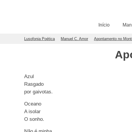
Início
Man
Lusofonia Poética
Manuel C. Amor
Apontamento no Mont
Ap
Azul
Rasgado
por gaivotas.
Oceano
A isolar
O sonho.
Não é minha