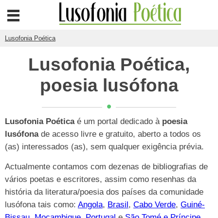
Lusofonia Poética
Lusofonia Poética,
poesia lusófona
Lusofonia Poética
é um portal dedicado à
poesia
lusófona
de acesso livre e gratuito, aberto a todos os
(as) interessados (as), sem qualquer exigência prévia.
Actualmente contamos com dezenas de bibliografias de
vários poetas e escritores, assim como resenhas da
história da literatura/poesia dos países da comunidade
lusófona tais como:
Angola
,
Brasil
,
Cabo Verde
,
Guiné-
Bissau
,
Moçambique
,
Portugal
e
São Tomé e Príncipe
.