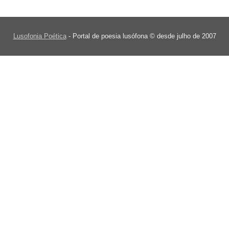
Lusofonia Poética
- Portal de poesia lusófona © desde julho de 2007