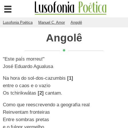
Lusofonia Poética
Manuel C. Amor
Angolê
Angolê
"Este país morreu!”
José Eduardo Agualusa
Na hora do sol-dos-cazumbis
[1]
entre o caos e o vazio
Os tchirikwátas
[2]
cantam.
Como que reescrevendo a geografia real
Reinventam fronteiras
Entre sombras pretas
e o fulgor vermelho