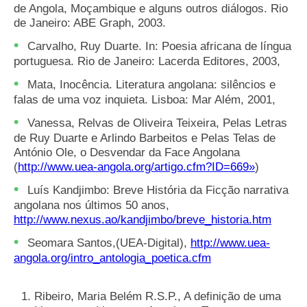
de Angola, Moçambique e alguns outros diálogos. Rio
de Janeiro: ABE Graph, 2003.
Carvalho, Ruy Duarte. In: Poesia africana de língua
portuguesa. Rio de Janeiro: Lacerda Editores, 2003,
Mata, Inocência. Literatura angolana: silêncios e
falas de uma voz inquieta. Lisboa: Mar Além, 2001,
Vanessa, Relvas de Oliveira Teixeira, Pelas Letras
de Ruy Duarte e Arlindo Barbeitos e Pelas Telas de
António Ole, o Desvendar da Face Angolana
(
http://www.uea-angola.org/artigo.cfm?ID=669»
)
Luís Kandjimbo: Breve História da Ficção narrativa
angolana nos últimos 50 anos,
http://www.nexus.ao/kandjimbo/breve_historia.htm
Seomara Santos,(UEA-Digital),
http://www.uea-
angola.org/intro_antologia_poetica.cfm
Ribeiro, Maria Belém R.S.P., A definição de uma