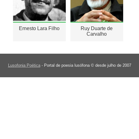
Ernesto Lara Filho
Ruy Duarte de
Carvalho
Lusofonia Poética
- Portal de poesia lusófona © desde julho de 2007