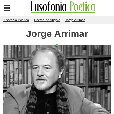
Lusofonia Poética
Poetas de Angola
Jorge Arrimar
Jorge Arrimar