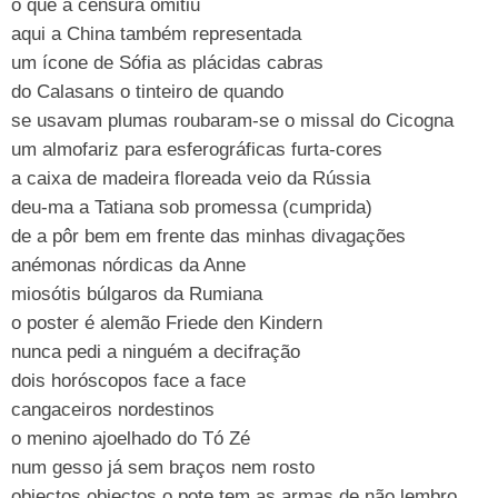
o que a censura omitiu
aqui a China também representada
um ícone de Sófia as plácidas cabras
do Calasans o tinteiro de quando
se usavam plumas roubaram-se o missal do Cicogna
um almofariz para esferográficas furta-cores
a caixa de madeira floreada veio da Rússia
deu-ma a Tatiana sob promessa (cumprida)
de a pôr bem em frente das minhas divagações
anémonas nórdicas da Anne
miosótis búlgaros da Rumiana
o poster é alemão Friede den Kindern
nunca pedi a ninguém a decifração
dois horóscopos face a face
cangaceiros nordestinos
o menino ajoelhado do Tó Zé
num gesso já sem braços nem rosto
objectos objectos o pote tem as armas de não lembro