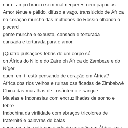
num campo branco sem malmequeres nem papoulas
Amor ténue e pálido, difuso e vago, translúcido de África
no coração murcho das multidões do Rossio olhando o
placard
gente murcha e exausta, cansada e torturada
cansada e torturada para o amor.
(Quatro pulsações febris de um corpo só
oh África do Nilo e do Zaire oh África do Zambeze e do
Níger
quem em ti está pensando de coração em África?
África dos rios velhos e ruínas ossificadas de Zimbabwé
China das muralhas de crisântemo e sangue
Malaias e Indonésias com encruzilhadas de sonho e
febre
Indochina da virilidade com abraços tricolores de
fraternité e palavras de balas
quem em vós está pensando de coração em África, nas