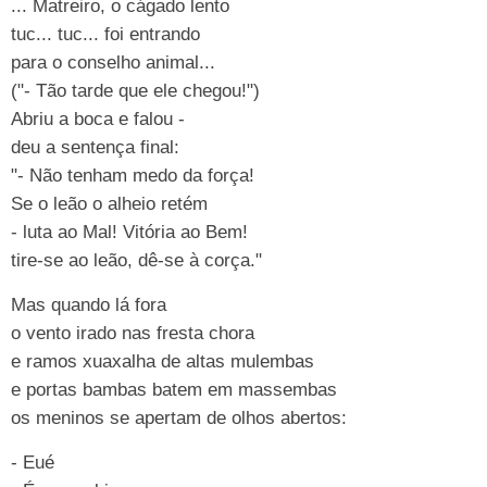
... Matreiro, o cágado lento
tuc... tuc... foi entrando
para o conselho animal...
("- Tão tarde que ele chegou!")
Abriu a boca e falou -
deu a sentença final:
"- Não tenham medo da força!
Se o leão o alheio retém
- luta ao Mal! Vitória ao Bem!
tire-se ao leão, dê-se à corça."
Mas quando lá fora
o vento irado nas fresta chora
e ramos xuaxalha de altas mulembas
e portas bambas batem em massembas
os meninos se apertam de olhos abertos:
- Eué