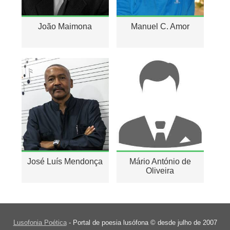
João Maimona
Manuel C. Amor
José Luís Mendonça
Mário António de
Oliveira
Lusofonia Poética
- Portal de poesia lusófona © desde julho de 2007